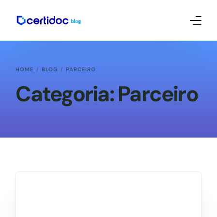
Empreendedorismo e Mkt
HOME
BLOG
PARCEIRO
Contábil
Categoria:
Parceiro
Certificado Digital – Tutoriais