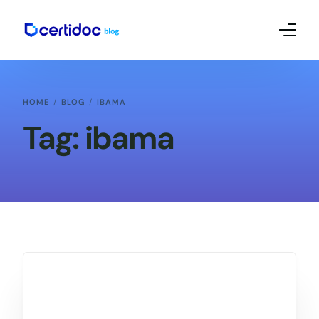
Empreendedorismo e Mkt
HOME
BLOG
IBAMA
Contábil
Tag:
ibama
Certificado Digital – Tutoriais