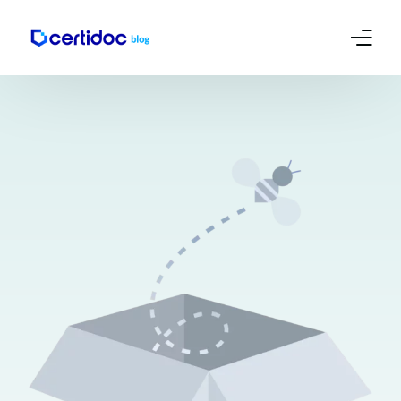
Empreendedorismo e Mkt
Contábil
Certificado Digital – Tutoriais